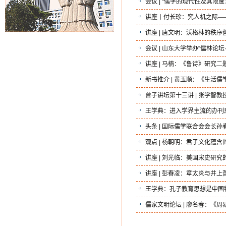
会议 | “儒学的现代性及其限
讲座丨付长珍：究人机之际—
讲座 | 唐文明：沃格林的秩
会议 | 山东大学举办“儒林论
讲座 | 马楠：《鲁诗》研究二
新书推介 | 黄玉顺：《生活
曾子讲坛第十三讲 | 张学智
王学典：进入学界主流的办刊
头条 | 国际儒学联合会会长
观点 | 杨朝明：君子文化蕴
讲座 | 刘光临：美国宋史研
讲座 | 彭春凌：章太炎与井
王学典：孔子教育思想是中国
儒家文明论坛 | 廖名春：《