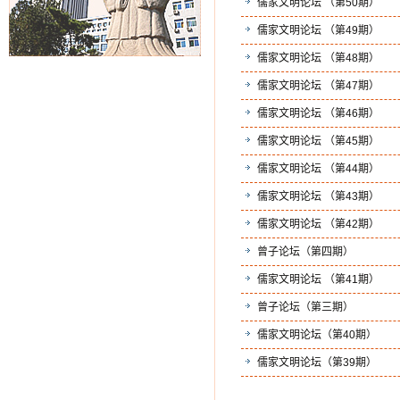
儒家文明论坛 （第50期）
儒家文明论坛 （第49期）
儒家文明论坛 （第48期）
儒家文明论坛 （第47期）
儒家文明论坛 （第46期）
儒家文明论坛 （第45期）
儒家文明论坛 （第44期）
儒家文明论坛 （第43期）
儒家文明论坛 （第42期）
曾子论坛（第四期）
儒家文明论坛 （第41期）
曾子论坛（第三期）
儒家文明论坛（第40期）
儒家文明论坛（第39期）