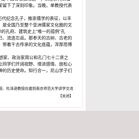
家留下了深刻印象。当晚，单教授代表
国历代纪念孔子，推崇儒学的表征，以丰
，是全国乃至整个亚洲儒家文化圈的文
的孔府、建筑史上“唯一的孤例”孔
已、流连忘返。那参天的古树、古老的
，带着千古传承的文化底蕴，浑厚而博
思想家、政治家周公和孔门七十二贤之
让同学们开阔视野、增进感情、放松心
神的历史使命。知行合一，尼山学子们
授、杜泽逊教授应邀到南京师范大学讲学交流
【
关闭
】