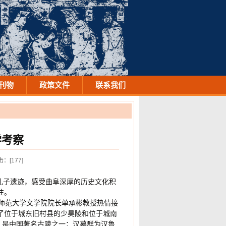
刊物
政策文件
联系我们
学考察
击：[
177
]
寻孔子遗迹，感受曲阜深厚的历史文化积
往。
阜师范大学文学院院长单承彬教授热情接
了位于城东旧村县的少昊陵和位于城南
，是中国著名古陵之一；汉墓群为汉鲁