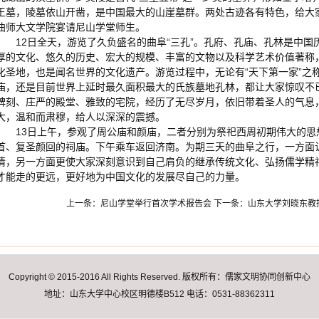
王墓，陵墓依山开凿，是中国最大的山崖墓群。两处古迹各有特色，给大
曲师大文学院宴请尼山学堂师生。
12日全天，游览了久负盛名的曲阜“三孔”。孔府、孔庙、孔林是中
厚的文化、悠久的历史、宏大的规模、丰富的文物以及科学艺术价值著称
化圣地，也是闻名世界的文化遗产。游览过程中，无论有“天下第一家”之称
庙，还是目前世界上延时最久面积最大的氏族墓地孔林，都让大家惊叹不
碑刻、庄严的殿堂、雅致的宅院，经历了无尽岁月，依旧带着圣人的气息
大，温和而肃穆，给人以深深的震撼。
13日上午，参观了周公庙和颜庙，二者分别为祭祀西周初期伟大的
首、复圣颜回的祠庙。下午乘车返回济南。为期三天的曲阜之行，一方面
情，另一方面更使大家深刻意识到自己肩负的继承传统文化、弘扬儒学精
才能走的更远，更好地为中国文化的发展尽自己的力量。
上一条：
尼山学堂举行首次学术报告会
下一条：
山东大学刘晓东教
Copyright © 2015-2016 All Rights Reserved. 版权所有：儒家文明协同创新中心
地址：山东大学中心校区明德楼B512 电话：0531-88362311