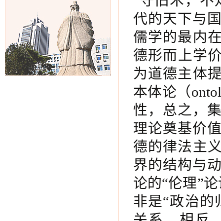
“守旧术，不
代的天下与
儒学的最内在
德形而上学价值
为道德主体提
本体论（ont
性，总之，
理论奠基价
德的律法主义
界的结构与
论的“伦理”
非是“政治的
关系。相反