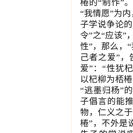
棬的“制作”
“我情愿”为
子学说争论的
令”之“应该
性”，那么，
己者之爱”，
爱”：“性犹
以杞柳为桮棬
“逃墨归杨”
子倡言的能推
物，仁义之于
棬”，不外是