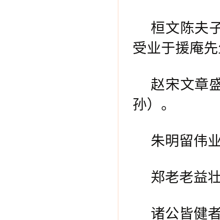
桓文陈夫
受业于援庵先
赵宋文章
孙）。
朱明留伟
郑老老益
诸公皆健