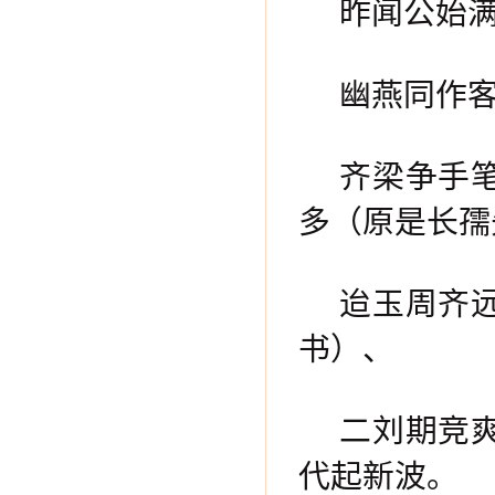
昨闻公始
幽燕同作
齐梁争手
多（原是长孺
迨玉周齐
书）、
二刘期竞
代起新波。