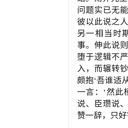
问题实已无
彼以此说之
另一相当时
事。伸此说
堕于逻辑不
入，而辗转
颇抱‘吾谁适
一言：‘然此
说、臣瓒说
赞一辞，只好