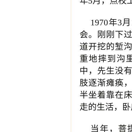
年5月，点校
1970年
会。刚刚下
道开挖的堑沟
重地摔到沟
中，先生没
肢逐渐瘫痪
半坐着靠在
走的生活，卧
当年，菩