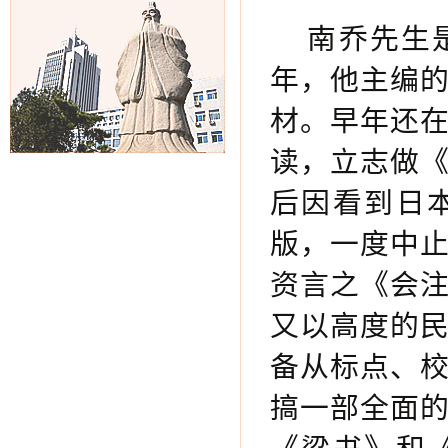
南乔先生
年，他主编
材。早年还
读，立志做
后因看到日
版，一度中
资言之《会
又以高度的
备从标点、
搞一部全面