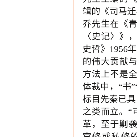
辑的《司马迁
乔先生在《
〈史记〉》
史哲》195
的伟大贡献
方法上不是
体裁中，“书”
标目先秦已具
之类而立。“
革，至于剿
官修或私修